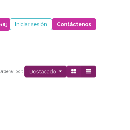
Cursos
Iniciar sesión
Cita
Contáctenos
​Contáctenos
0183
Destacado
Ordenar por: