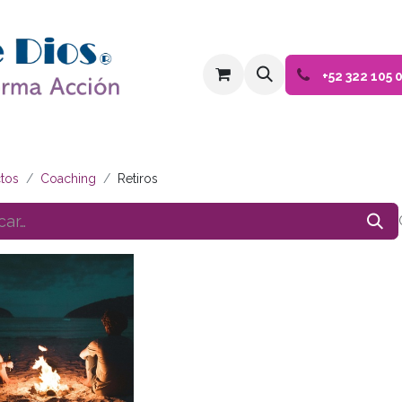
Inicio
Tienda
Eventos
Blog
+52 322 105 
tos
Coaching
Retiros